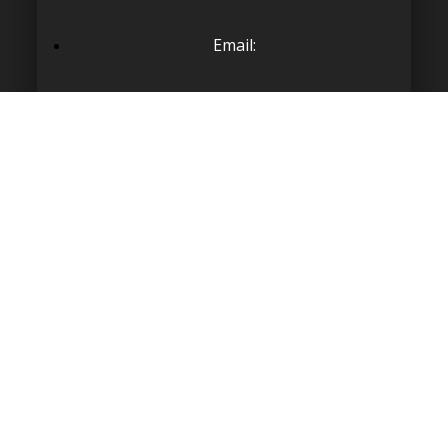
Email:
orvi@proyectosorvi.com
EXPLORAR
SERVICIOS
OBRAS
POLITICA DE PRIVACIDAD